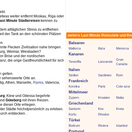
ebt.
 etwas weiter entfernt Moskau, Riga oder
ast Minute Städtereisen
kennen zu
m alltäglichen Stress zu entfliehen.
Zeit der Tank an den schönsten Plätzen
weitere Last Minute Reiseziele und R
en.
Balearen
te Flecken Zivilisation nahe bringen.
Mallorca
Ibiza
Menorca
eburg, Weimar, Wiesbaden?
Kanaren
en Brise und der nordischen
Gran
z, die urige Gastfreundlichkeit für sich
Teneriffa
Lanzarote
Canaria
Italien
 gelten.
Sizilien
Sardinien
Rom
r sehenswerte Orte an.
Frankreich
ig, Athen, Marseille,
Rijeka
, Valencia,
Korsika
Paris
Cote azur
Mittelmeer
urg
, Kiew und Odessa begehrte
Zypern
Kroatien
Malta
und
Göteborg
mit ihren Reizen.
Griechenland
 dieser Orte erliegen.
ter Städte höchstpersönlich zu erleben.
Santorin
Kos
Kreta
durch entdecken. .
Korfu
Rhodos
Türkei
Bodrum
Riviera
Istanbul
Portugal