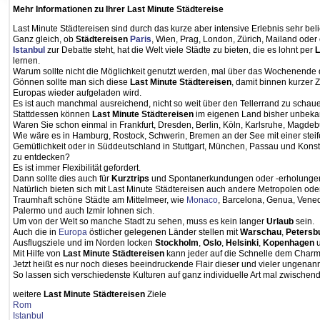
Mehr Informationen zu Ihrer Last Minute Städtereise
Last Minute Städtereisen sind durch das kurze aber intensive Erlebnis sehr beli
Ganz gleich, ob
Städtereisen
Paris
, Wien, Prag, London, Zürich, Mailand oder
Istanbul
zur Debatte steht, hat die Welt viele Städte zu bieten, die es lohnt per
L
lernen.
Warum sollte nicht die Möglichkeit genutzt werden, mal über das Wochenende de
Gönnen sollte man sich diese
Last Minute Städtereisen
, damit binnen kurzer 
Europas wieder aufgeladen wird.
Es ist auch manchmal ausreichend, nicht so weit über den Tellerrand zu schau
Stattdessen können
Last Minute Städtereisen
im eigenen Land bisher unbekann
Waren Sie schon einmal in Frankfurt, Dresden, Berlin, Köln, Karlsruhe, Magd
Wie wäre es in Hamburg, Rostock, Schwerin, Bremen an der See mit einer steif
Gemütlichkeit oder in Süddeutschland in Stuttgart, München, Passau und Konstan
zu entdecken?
Es ist immer Flexibilität gefordert.
Dann sollte dies auch für
Kurztrips
und Spontanerkundungen oder -erholungen
Natürlich bieten sich mit Last Minute Städtereisen auch andere Metropolen ode
Traumhaft schöne Städte am Mittelmeer, wie
Monaco
, Barcelona, Genua, Vened
Palermo und auch Izmir lohnen sich.
Um von der Welt so manche Stadt zu sehen, muss es kein langer
Urlaub
sein.
Auch die in
Europa
östlicher gelegenen Länder stellen mit
Warschau
,
Petersb
Ausflugsziele und im Norden locken
Stockholm
,
Oslo
,
Helsinki
,
Kopenhagen
Mit Hilfe von
Last Minute Städtereisen
kann jeder auf die Schnelle dem Charme
Jetzt heißt es nur noch dieses beeindruckende Flair dieser und vieler ungenann
So lassen sich verschiedenste Kulturen auf ganz individuelle Art mal zwischen
weitere
Last Minute Städtereisen
Ziele
Rom
Istanbul