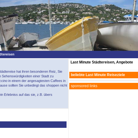
dtereisen
Last Minute Städtereisen, Angebote
Städtereise hat ihren besonderen Reiz, Sie
beliebte Last Minute Reiseziele
n Sehenswürdigkeiten einer Stadt zu
ccino
in einem der angesagtesten Caffees in
ause sollten Sie unbedingt das shoppen nicht
sponsored links
in Erlebniss auf das sie, z.B. übers