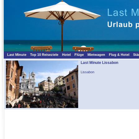
Last Minute
Top 10 Reiseziele
Hotel
Flüge
Mietwagen
Flug & Hotel
Stä
Last Minute Lissabon
Lissabon