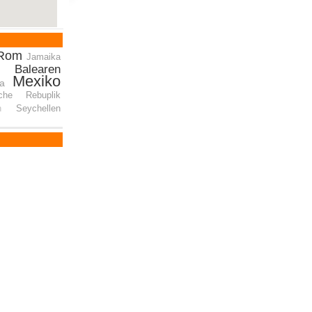
Rom
Jamaika
n
Balearen
Mexiko
ria
sche Rebuplik
n
Seychellen