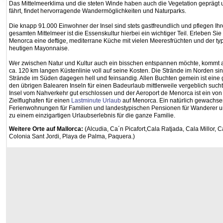
Das Mittelmeerklima und die steten Winde haben auch die Vegetation geprägt 
fährt, findet hervorragende Wandermöglichkeiten und Naturparks.
Die knapp 91.000 Einwohner der Insel sind stets gastfreundlich und pflegen Ih
gesamten Mittelmeer ist die Essenskultur hierbei ein wichtiger Teil. Erleben Si
Menorca eine deftige, mediterrane Küche mit vielen Meeresfrüchten und der ty
heutigen Mayonnaise.
Wer zwischen Natur und Kultur auch ein bisschen entspannen möchte, kommt a
ca. 120 km langen Küstenlinie voll auf seine Kosten. Die Strände im Norden si
Strände im Süden dagegen hell und feinsandig. Allen Buchten gemein ist eine
den übrigen Balearen Inseln für einen Badeurlaub mittlerweile vergeblich sucht.
Insel vom Nahverkehr gut erschlossen und der Aeroport de Menorca ist ein vo
Zielflughafen für einen
Lastminute Urlaub
auf Menorca. Ein natürlich gewachs
Ferienwohnungen für Familien und landestypischen Pensionen für Wanderer 
zu einem einzigartigen Urlaubserlebnis für die ganze Familie.
Weitere Orte auf Mallorca:
(Alcudia, Ca´n Picafort,Cala Ratjada, Cala Millor, 
Colonia Sant Jordi, Playa de Palma, Paquera.)