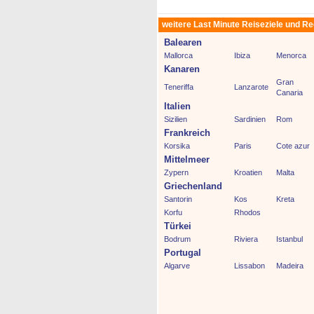
weitere Last Minute Reiseziele und R
Balearen
Mallorca
Ibiza
Menorca
Kanaren
Gran
Teneriffa
Lanzarote
Canaria
Italien
Sizilien
Sardinien
Rom
Frankreich
Korsika
Paris
Cote azur
Mittelmeer
Zypern
Kroatien
Malta
Griechenland
Santorin
Kos
Kreta
Korfu
Rhodos
Türkei
Bodrum
Riviera
Istanbul
Portugal
Algarve
Lissabon
Madeira