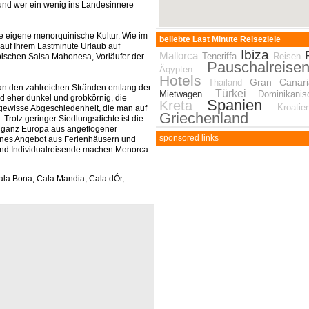
und wer ein wenig ins Landesinnere
re eigene menorquinische Kultur. Wie im
beliebte Last Minute Reiseziele
e auf Ihrem Lastminute Urlaub auf
Ibiza
Mallorca
Teneriffa
Reisen
pischen Salsa Mahonesa, Vorläufer der
Pauschalreise
Äqypten
Hotels
Gran Cana
Thailand
n den zahlreichen Stränden entlang der
Türkei
Mietwagen
Dominikani
nd eher dunkel und grobkörnig, die
Spanien
Kreta
Kroatie
 gewisse Abgeschiedenheit, die man auf
Griechenland
 Trotz geringer Siedlungsdichte ist die
n ganz Europa aus angeflogener
sponsored links
enes Angebot aus Ferienhäusern und
und Individualreisende machen Menorca
Cala Bona, Cala Mandia, Cala dÓr,