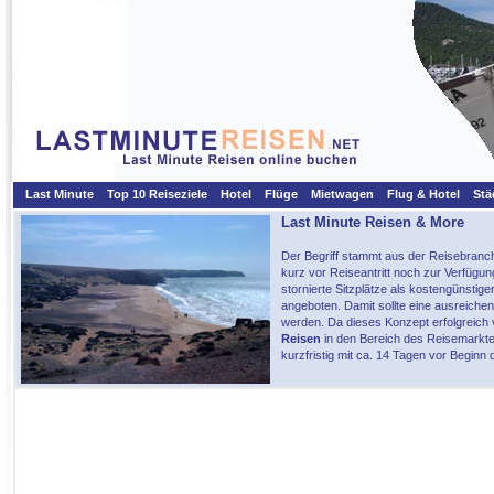
Last Minute
Top 10 Reiseziele
Hotel
Flüge
Mietwagen
Flug & Hotel
Stä
Last Minute Reisen & More
Der Begriff stammt aus der Reisebranch
kurz vor Reiseantritt noch zur Verfügun
stornierte Sitzplätze als kostengünstig
angeboten. Damit sollte eine ausreiche
werden. Da dieses Konzept erfolgreich v
Reisen
in den Bereich des Reisemarkte
kurzfristig mit ca. 14 Tagen vor Beginn