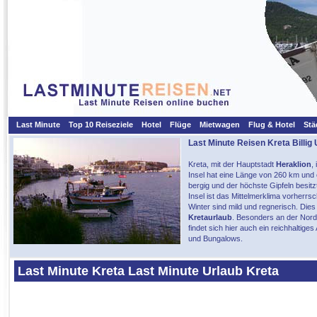
Last Minute
Top 10 Reiseziele
Hotel
Flüge
Mietwagen
Flug & Hotel
Stä
Last Minute Reisen Kreta
Billig
Kreta, mit der Hauptstadt
Heraklion
,
Insel hat eine Länge von 260 km und 
bergig und der höchste Gipfeln besit
Insel ist das Mittelmerklima vorherr
Winter sind mild und regnerisch. Die
Kretaurlaub
. Besonders an der Nord
findet sich hier auch ein reichhalti
und Bungalows.
Last Minute Kreta Last Minute Urlaub Kreta