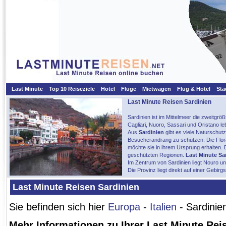
Last Minute
Top 10 Reiseziele
Hotel
Flüge
Mietwagen
Flug & Hotel
Stä
Last Minute Reisen Sardinien
Sardinien ist im Mittelmeer die zweitgrößte
Cagliari, Nuoro, Sassari und Oristano le
Aus
Sardinien
gibt es viele Naturschutz
Besucherandrang zu schützen. Die Flora
möchte sie in ihrem Ursprung erhalten.
geschützten Regionen.
Last Minute Sa
Im Zentrum von Sardinien liegt Nouro und
Die Provinz liegt direkt auf einer Gebirg
Last Minute Reisen Sardinien
Sie befinden sich hier
Europa
-
Italien
- Sardinie
Mehr Informationen zu Ihrer Last Minute Rei