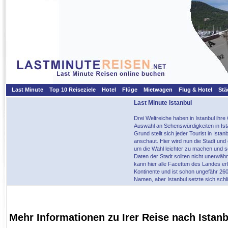
Last Minute
Top 10 Reiseziele
Hotel
Flüge
Mietwagen
Flug & Hotel
Stä
Last Minute Istanbul
Drei Weltreiche haben in Istanbul ihr
Auswahl an Sehenswürdigkeiten in Ista
Grund stellt sich jeder Tourist in Ist
anschaut. Hier wird nun die Stadt und
um die Wahl leichter zu machen und s
Daten der Stadt sollten nicht unerwähn
kann hier alle Facetten des Landes erl
Kontinente und ist schon ungefähr 260
Namen, aber Istanbul setzte sich schli
Mehr Informationen zu Irer Reise nach Istanb